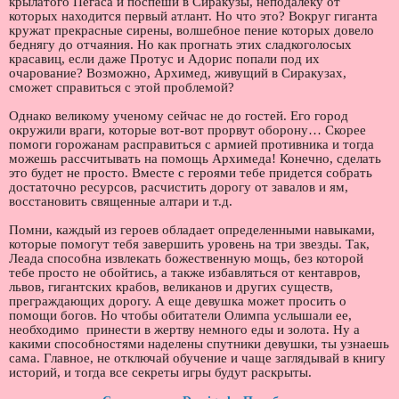
крылатого Пегаса и поспеши в Сиракузы, неподалеку от
которых находится первый атлант. Но что это? Вокруг гиганта
кружат прекрасные сирены, волшебное пение которых довело
беднягу до отчаяния. Но как прогнать этих сладкоголосых
красавиц, если даже Протус и Адорис попали под их
очарование? Возможно, Архимед, живущий в Сиракузах,
сможет справиться с этой проблемой?
Однако великому ученому сейчас не до гостей. Его город
окружили враги, которые вот-вот прорвут оборону… Скорее
помоги горожанам расправиться с армией противника и тогда
можешь рассчитывать на помощь Архимеда! Конечно, сделать
это будет не просто. Вместе с героями тебе придется собрать
достаточно ресурсов, расчистить дорогу от завалов и ям,
восстановить священные алтари и т.д.
Помни, каждый из героев обладает определенными навыками,
которые помогут тебя завершить уровень на три звезды. Так,
Леада способна извлекать божественную мощь, без которой
тебе просто не обойтись, а также избавляться от кентавров,
львов, гигантских крабов, великанов и других существ,
преграждающих дорогу. А еще девушка может просить о
помощи богов. Но чтобы обитатели Олимпа услышали ее,
необходимо принести в жертву немного еды и золота. Ну а
какими способностями наделены спутники девушки, ты узнаешь
сама. Главное, не отключай обучение и чаще заглядывай в книгу
историй, и тогда все секреты игры будут раскрыты.