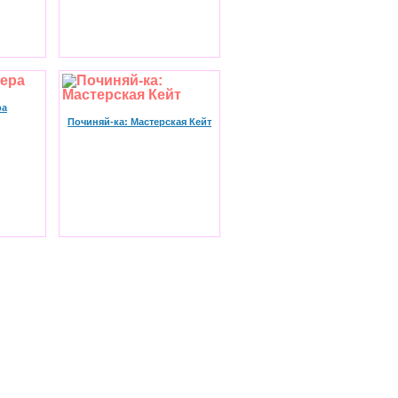
ра
Починяй-ка: Мастерская Кейт