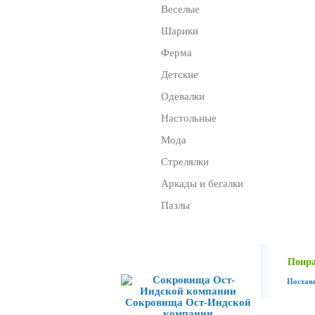
Веселые
Шарики
Ферма
Детские
Одевалки
Настольные
Мода
Стрелялки
Аркады и бегалки
Пазлы
Игра дня
Понра
Поставь
Сокровища Ост-Индской
компании