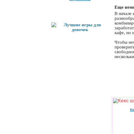
Еще немн
Лучшие игры
В начале 
разнообра
комбиниро
заработат
кафе, но 
Чтобы нем
проверить
свободног
нескольки
Ке