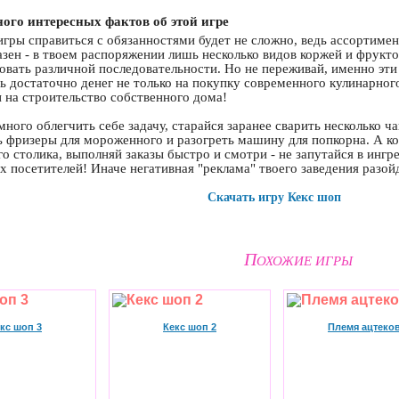
ого интересных фактов об этой игре
игры справиться с обязанностями будет не сложно, ведь ассортиме
зен - в твоем распоряжении лишь несколько видов коржей и фрукт
вать различной последовательности. Но не переживай, именно эти
ь достаточно денег не только на покупку современного кулинарног
и на строительство собственного дома!
ного облегчить себе задачу, старайся заранее сварить несколько ча
 фризеры для мороженного и разогреть машину для попкорна. А ког
о столика, выполняй заказы быстро и смотри - не запутайся в ингр
х посетителей! Иначе негативная "реклама" твоего заведения разой
Скачать игру Кекс шоп
П
ОХОЖИЕ ИГРЫ
кс шоп 3
Кекс шоп 2
Племя ацтеко