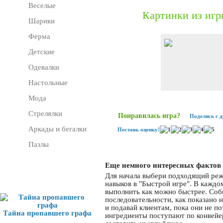
Веселые
Картинки из игр
Шарики
Ферма
Детские
Одевалки
Настольные
Мода
Стрелялки
Понравилась игра?
Поделись с 
Аркады и бегалки
Поставь оценку!
Пазлы
Еще немного интересных фактов 
Для начала выбери подходящий реж
Игра дня
навыков в "Быстрой игре". В каждо
выполнить как можно быстрее. Соби
последовательности, как показано 
и подавай клиентам, пока они не по
Тайна пропавшего графа
ингредиенты поступают по конвейер