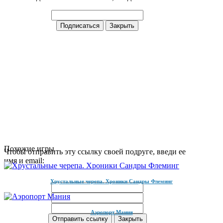
Похожие игры
Чтобы отправить эту ссылку своей подруге, введи ее
имя и email:
Хрустальные черепа. Хроники Сандры Флеминг
Аэропорт Мания