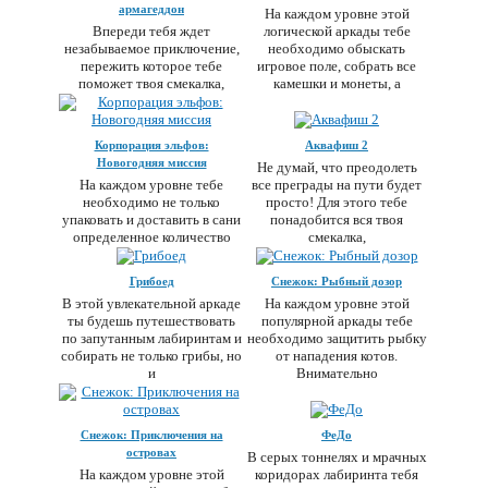
армагеддон
На каждом уровне этой
Впереди тебя ждет
логической аркады тебе
незабываемое приключение,
необходимо обыскать
пережить которое тебе
игровое поле, собрать все
поможет твоя смекалка,
камешки и монеты, а
ловкость и, конечно,
Корпорация эльфов:
Аквафиш 2
Новогодняя миссия
Не думай, что преодолеть
На каждом уровне тебе
все преграды на пути будет
необходимо не только
просто! Для этого тебе
упаковать и доставить в сани
понадобится вся твоя
определенное количество
смекалка,
подарков, но и
Грибоед
Снежок: Рыбный дозор
В этой увлекательной аркаде
На каждом уровне этой
ты будешь путешествовать
популярной аркады тебе
по запутанным лабиринтам и
необходимо защитить рыбку
собирать не только грибы, но
от нападения котов.
и
Внимательно
Снежок: Приключения на
ФеДо
островах
В серых тоннелях и мрачных
На каждом уровне этой
коридорах лабиринта тебя