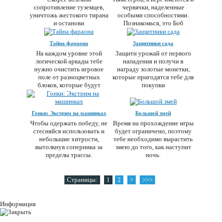
сопротивление туземцев,
червячки, наделенные
уничтожь жестокого тирана
особыми способностями.
и останови
Познакомься, это Боб
Тайна фараона
Защитники сада
На каждом уровне этой
Защити урожай от первого
логической аркады тебе
нападения и получи в
нужно очистить игровое
награду золотые монетки,
поле от разноцветных
которые пригодятся тебе для
блоков, которые будут
покупки
Гонки: Экстрим на машинках
Большой змей
Чтобы одержать победу, не
Время на прохождение игры
стесняйся использовать и
будет ограничено, поэтому
небольшие хитрости,
тебе необходимо вырастить
вытолкнув соперника за
змею до того, как наступит
пределы трассы.
ночь.
Страницы:
1
2
>
>>>
Информация