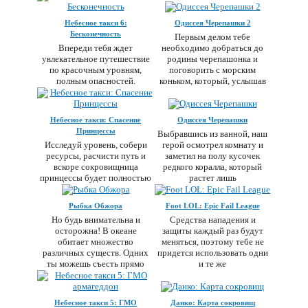
Небесное такси 6:
Одиссея Черепашки 2
Бесконечность
Первым делом тебе
Впереди тебя ждет
необходимо добраться до
увлекательное путешествие
родины черепашонка и
по красочным уровням,
поговорить с морским
полным опасностей.
коньком, который, услышав
Управляй маленьким
Небесное такси: Спасение
Одиссея Черепашки
Принцессы
Выбравшись из ванной, наш
Исследуй уровень, собери
герой осмотрел комнату и
ресурсы, расчисти путь и
заметил на полу кусочек
вскоре сокровищница
редкого коралла, который
принцессы будет полностью
растет лишь
в воем
Рыбка Обжора
Foot LOL: Epic Fail League
Но будь внимательна и
Средства нападения и
осторожна! В океане
защиты каждый раз будут
обитает множество
меняться, поэтому тебе не
различных существ. Одних
придется использовать одни
ты можешь съесть прямо
и те же
Небесное такси 5: ГМО
Данко: Карта сокровищ