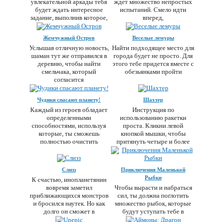
увлекательной аркады тебя
ждет множество непростых
будет ждать интересное
испытаний. Смело идти
задание, выполнив которое,
вперед,
ты сможешь
Жемчужный Остров
Веселые лемуры
Услышав отличную новость,
Найти подходящее место для
шаман тут же отправился в
города будет не просто. Для
деревню, чтобы найти
этого тебе придется вместе с
смельчака, который
обезьянками пройти
согласится
Чудики спасают планету!
Шахтер
Каждый из героев обладает
Инструкция по
определенными
использованию ракетки
способностями, используя
проста. Кликни левой
которые, ты сможешь
кнопкой мышки, чтобы
полностью очистить
притянуть четыре и более
блока, а
Слизз
Приключения Маленькой
Рыбки
К счастью, инопланетянин
вовремя заметил
Чтобы вырасти и набраться
приближающихся монстров
сил, ты должна поглотить
и бросился наутек. Но как
множество рыбок, которые
долго он сможет в
будут уступать тебе в
размере. Будь