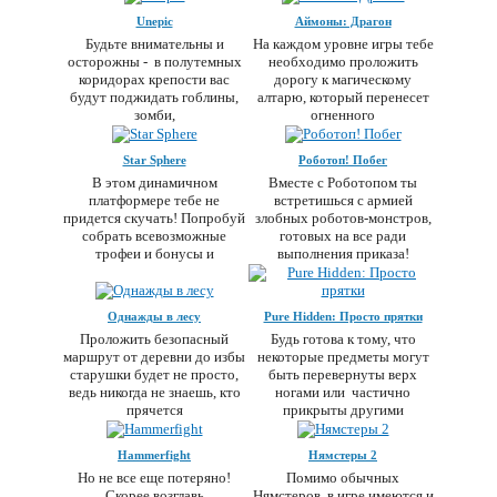
Unepic
Аймоны: Драгон
Будьте внимательны и
На каждом уровне игры тебе
осторожны - в полутемных
необходимо проложить
коридорах крепости вас
дорогу к магическому
будут поджидать гоблины,
алтарю, который перенесет
зомби,
огненного
Star Sphere
Роботоп! Побег
В этом динамичном
Вместе с Роботопом ты
платформере тебе не
встретишься с армией
придется скучать! Попробуй
злобных роботов-монстров,
собрать всевозможные
готовых на все ради
трофеи и бонусы и
выполнения приказа!
Однажды в лесу
Pure Hidden: Просто прятки
Проложить безопасный
Будь готова к тому, что
маршрут от деревни до избы
некоторые предметы могут
старушки будет не просто,
быть перевернуты верх
ведь никогда не знаешь, кто
ногами или частично
прячется
прикрыты другими
Hammerfight
Нямстеры 2
Но не все еще потеряно!
Помимо обычных
Скорее возглавь
Нямстеров, в игре имеются и