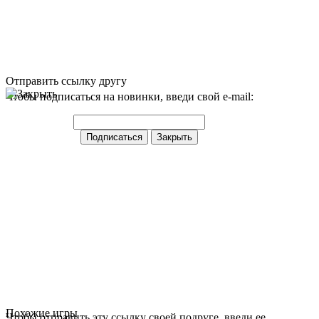
Отправить ссылку другу
Чтобы подписаться на новинки, введи свой e-mail:
Похожие игры
Чтобы отправить эту ссылку своей подруге, введи ее