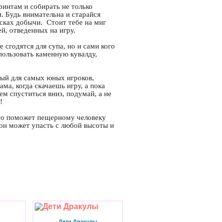
ринтам и собирать не только
. Будь внимательна и старайся
сках добычи. Стоит тебе на миг
й, отведенных на игру.
 сгодятся для супа, но и сами кого
пользовать каменную кувалду,
ный для самых юных игроков,
ма, когда скачаешь игру, а пока
ем спуститься вниз, подумай, а не
!
что поможет пещерному человеку
 он может упасть с любой высоты и
Дети Дракулы