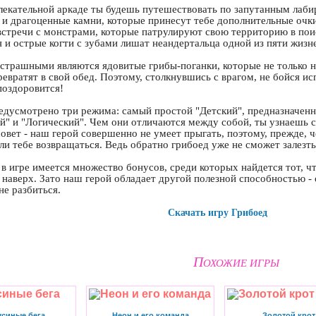
лекательной аркаде ты будешь путешествовать по запутанным лаби
 и драгоценные камни, которые принесут тебе дополнительные очки
встречи с монстрами, которые патрулируют свою территорию в пои
я и острые когти с зубами лишат неандертальца одной из пяти жизне
страшными являются ядовитые грибы-поганки, которые не только не
евратят в свой обед. Поэтому, столкнувшись с врагом, не бойся ис
поздоровится!
редусмотрено три режима: самый простой "Детский", предназначен
" и "Логический". Чем они отличаются между собой, ты узнаешь са
овет - наш герой совершенно не умеет прыгать, поэтому, прежде, ч
ли тебе возвращаться. Ведь обратно грибоед уже не сможет залезть
в игре имеется множество бонусов, среди которых найдется тот, 
 наверх. Зато наш герой обладает другой полезной способностью -
не разбиться.
Скачать игру Грибоед
П
ОХОЖИЕ ИГРЫ
усиные бега
Неон и его команда
Золотой крот