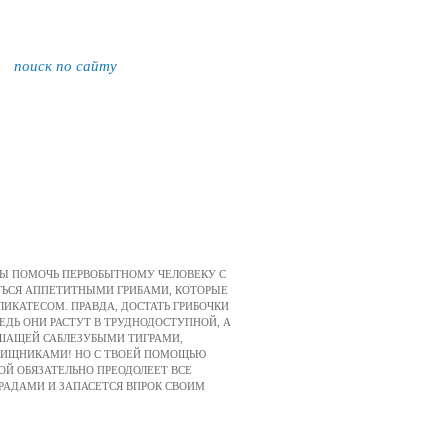
БЫ ПОМОЧЬ ПЕРВОБЫТНОМУ ЧЕЛОВЕКУ С
ЬСЯ АППЕТИТНЫМИ ГРИБАМИ, КОТОРЫЕ
ИКАТЕСОМ. ПРАВДА, ДОСТАТЬ ГРИБОЧКИ
ВЕДЬ ОНИ РАСТУТ В ТРУДНОДОСТУПНОЙ, А
ШАЩЕЙ САБЛЕЗУБЫМИ ТИГРАМИ,
ХИЩНИКАМИ! НО С ТВОЕЙ ПОМОЩЬЮ
ОЙ ОБЯЗАТЕЛЬНО ПРЕОДОЛЕЕТ ВСЕ
РАДАМИ И ЗАПАСЕТСЯ ВПРОК СВОИМ