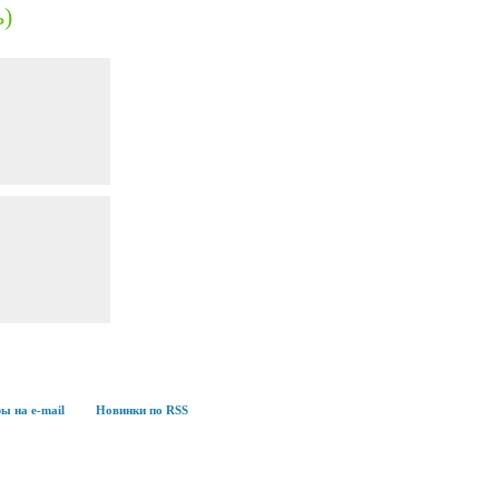
ь)
ы на e-mail
Новинки по RSS