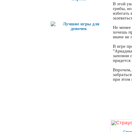
В этой ув
грибы, но
Лучшие игры
избегать 
зазеватьс
Не менее 
хочешь пр
иначе не 
В игре п
"Аркадный
запомни с
придется 
Впрочем, 
забраться
при этом 
Стра